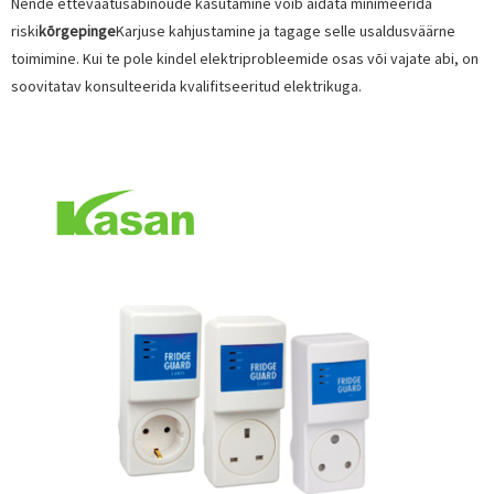
Nende ettevaatusabinõude kasutamine võib aidata minimeerida
riski
kõrgepinge
Karjuse kahjustamine ja tagage selle usaldusväärne
toimimine. Kui te pole kindel elektriprobleemide osas või vajate abi, on
soovitatav konsulteerida kvalifitseeritud elektrikuga.