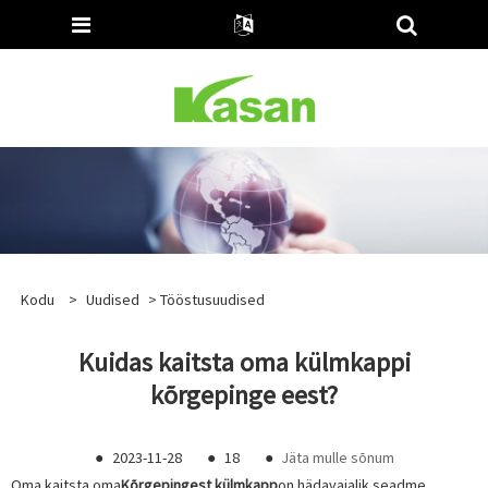
Kodu
>
Uudised
>
Tööstusuudised
Kuidas kaitsta oma külmkappi
kõrgepinge eest?
●
2023-11-28
●
18
●
Jäta mulle sõnum
Oma kaitsta oma
Kõrgepingest külmkapp
on hädavajalik seadme