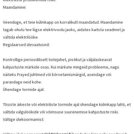
Maandamine:
Veenduge, et teie külmkapp on korralikult maandatud. Maandamine
tagab ohutu tee liigse elektrivoolu jaoks, aidates kaitsta seadmet ja
vältida elektrilööke.
Regulaarsed ülevaatused:
Kontrollige perioodiliselt toitejuhet, pistikut ja väljalaskeavat
kahjustuste märkide osas. Kui märkate mingeid probleeme, nagu
näiteks Frayed juhtmed või kõrvetamismärgid, asendage või
parandage neid kohe.
Ühendage tormide ajal:
Tõsiste äikeste või elektriliste tormide ajal ühendage külmkapp lahti, et
vältida välgulöökide või võimsuse suurenemise kahjustuste riski.
Vältige ülekoormamist: