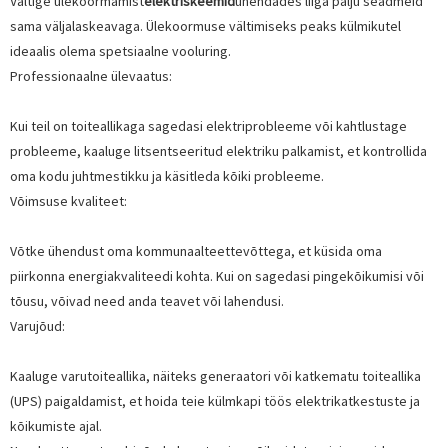
Vältige ülekoormamist
elektriskeemid
ühendades liiga palju seadmeid
sama väljalaskeavaga. Ülekoormuse vältimiseks peaks külmikutel
ideaalis olema spetsiaalne vooluring.
Professionaalne ülevaatus:
Kui teil on toiteallikaga sagedasi elektriprobleeme või kahtlustage
probleeme, kaaluge litsentseeritud elektriku palkamist, et kontrollida
oma kodu juhtmestikku ja käsitleda kõiki probleeme.
Võimsuse kvaliteet:
Võtke ühendust oma kommunaalteettevõttega, et küsida oma
piirkonna energiakvaliteedi kohta. Kui on sagedasi pingekõikumisi või
tõusu, võivad need anda teavet või lahendusi.
Varujõud:
Kaaluge varutoiteallika, näiteks generaatori või katkematu toiteallika
(UPS) paigaldamist, et hoida teie külmkapi töös elektrikatkestuste ja
kõikumiste ajal.