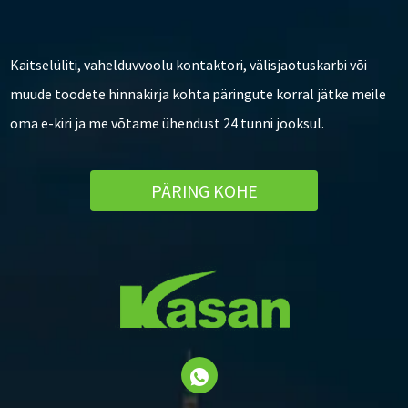
Kaitselüliti, vahelduvvoolu kontaktori, välisjaotuskarbi või
muude toodete hinnakirja kohta päringute korral jätke meile
oma e-kiri ja me võtame ühendust 24 tunni jooksul.
PÄRING KOHE