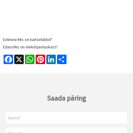
Eelmine:
Mis on kaitselülitid?
Edasi:
Mis on elektrijaotuskast?
Facebook
X
WhatsApp
Pinterest
LinkedIn
Share
Saada päring