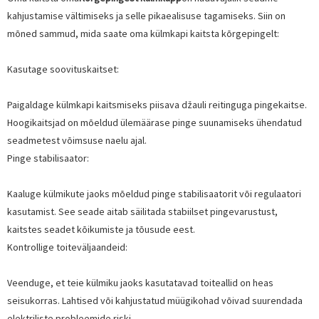
kahjustamise vältimiseks ja selle pikaealisuse tagamiseks. Siin on
mõned sammud, mida saate oma külmkapi kaitsta kõrgepingelt:
Kasutage soovituskaitset:
Paigaldage külmkapi kaitsmiseks piisava džauli reitinguga pingekaitse.
Hoogikaitsjad on mõeldud ülemäärase pinge suunamiseks ühendatud
seadmetest võimsuse naelu ajal.
Pinge stabilisaator:
Kaaluge külmikute jaoks mõeldud pinge stabilisaatorit või regulaatori
kasutamist. See seade aitab säilitada stabiilset pingevarustust,
kaitstes seadet kõikumiste ja tõusude eest.
Kontrollige toiteväljaandeid:
Veenduge, et teie külmiku jaoks kasutatavad toiteallid on heas
seisukorras. Lahtised või kahjustatud müügikohad võivad suurendada
elektriliste probleemide riski.