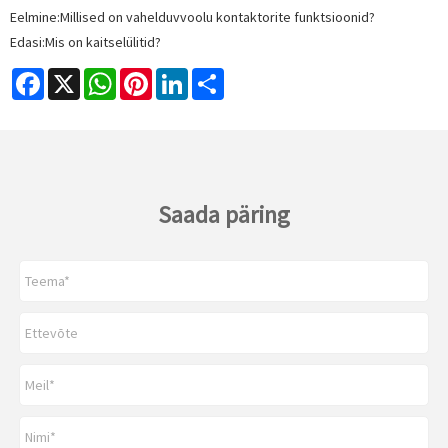
Eelmine:
Millised on vahelduvvoolu kontaktorite funktsioonid?
Edasi:
Mis on kaitselülitid?
Facebook
X
WhatsApp
Pinterest
LinkedIn
Share
Saada päring