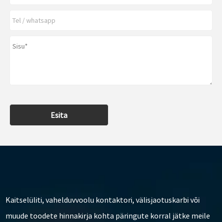
Esita
Kaitselüliti, vahelduvvoolu kontaktori, välisjaotuskarbi või
muude toodete hinnakirja kohta päringute korral jätke meile