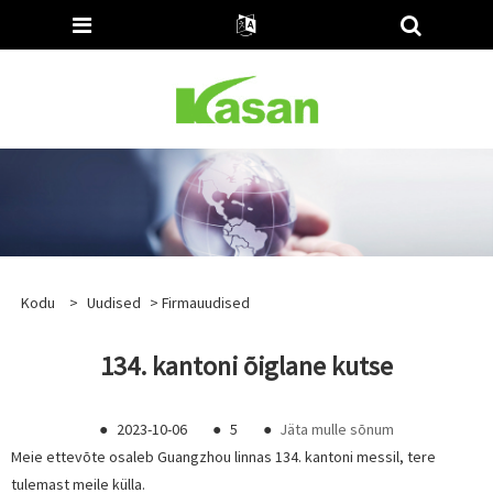
Kodu
>
Uudised
>
Firmauudised
134. kantoni õiglane kutse
●
2023-10-06
●
5
●
Jäta mulle sõnum
Meie ettevõte osaleb Guangzhou linnas 134. kantoni messil, tere
tulemast meile külla.